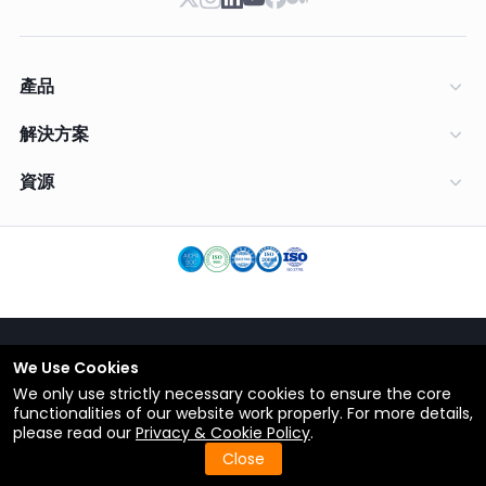
產品
解決方案
資源
We Use Cookies
繁體中文
We only use strictly necessary cookies to ensure the core
條款
functionalities of our website work properly. For more details,
私隱政策
please read our
Privacy & Cookie Policy
.
返回頂部
© Copyright 2012-2026 ShareCRM.com
Close