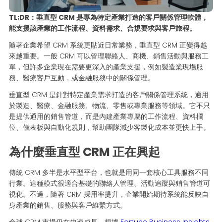
TL;DR：垂直型 CRM 是專為特定產業打造的客戶關係管理軟體，
能支援該產業的工作流程、資料需求、合規要求與客戶旅程。
隨著企業希望 CRM 系統更貼近日常業務，垂直型 CRM 正變得越
來越重要。一般 CRM 可以管理聯絡人、商機、銷售活動與服務工
單，但許多企業現在需要更深入的產業支援，例如製造業現場服
務、醫療客戶互動，或金融服務中的關係管理。
垂直型 CRM 是針對特定產業需求打造的客戶關係管理系統，適用
於製造、醫療、金融服務、物流、零售或專業服務等領域。它不只
是提供通用的銷售管道，而是內建產業專屬的工作流程、資料欄
位、儀表板與自動化規則，幫助團隊減少客製化成本並更快上手。
為什麼垂直型 CRM 正在興起
傳統 CRM 多半是水平型平台，也就是用同一套核心工具服務不同
行業。這種模式很適合基礎的聯絡人管理、活動追蹤與銷售管道可
視化。不過，隨著 CRM 採用率提升，企業開始期待系統能反映自
身產業的銷售、服務與客戶維繫方式。
全球 CRM 市場仍在快速成長。根據
Fortune Business Insights