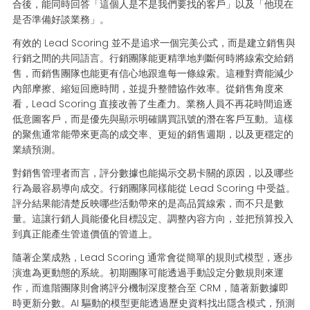
合後，能同時回答「這個人是不是我們要找的客戶」以及「他現在
是否準備好談業務」。
有效的 Lead Scoring 並不是追求一個完美公式，而是建立銷售與
行銷之間的共同語言。行銷團隊能更精準地判斷何時將線索交給銷
售，而銷售團隊也能更有信心地跟進每一條線索。這種對齊能減少
內部摩擦、縮短回應時間，並提升整體協作效率。從銷售角度來
看，Lead Scoring 直接改善了生產力。業務人員不再花時間追逐
低意圖客戶，而是優先與顯示明確購買訊號的潛在客戶互動。這樣
的聚焦通常能帶來更高的成交率、更短的銷售週期，以及更穩定的
業績預測。
對銷售管理者而言，評分數據也能揭示交易卡關的原因，以及哪些
行為最容易導向成交。行銷團隊同樣能從 Lead Scoring 中受益。
評分結果能清楚反映哪些活動帶來的是高品質線索，而不只是數
量。這讓行銷人員能優化目標設定、調整內容方向，並把預算投入
到真正能產生管道價值的管道上。
隨著企業成熟，Lead Scoring 通常會從簡單的規則式模型，逐步
演進為更動態的系統。初期團隊可能透過手動設定分數規則來運
作，而進階團隊則會將評分機制深度整合至 CRM，隨著新數據即
時更新分數。AI 驅動的模型更能透過歷史資料找出隱含模式，預測