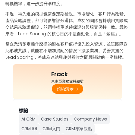
轉換機率，進一步提升準確度。
不過，再先進的模型也需要定期檢視。市場變化、客戶行為改變、
產品策略調整，都可能影響評分邏輯。成功的團隊會持續用實際成
交結果來驗證假設，並調整權重以確保評分與現實保持一致。最終
來看，Lead Scoring 的核心目的不是自動化，而是「聚焦」。
當企業清楚定義什麼樣的潛在客戶值得優先投入資源，並讓團隊對
此形成共識，就能在不增加混亂的情況下擴張業務。妥善實施的
Lead Scoring，將成為連結興趣與營收之間最關鍵的一座橋樑。
Frack
東南亞業務支持總監
預約演示
標籤
AI CRM
Case Studies
Company News
CRM 101
CRM入門
CRM專家觀點