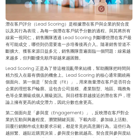
潛在客戶評分（Lead Scoring）是根據潛在客戶與企業的契合度
以及其行為表現，為每一個潛在客戶賦予分數的過程。與其將所有
線索一視同仁，銷售團隊透過 Lead Scoring 判斷哪些潛在客戶最
有可能成交，哪些則仍需要進一步培養後再介入。隨著銷售管道不
斷擴大、獲客來源日益多元，銷售團隊普遍面臨一個問題：線索越
來越多，但判斷優先順序卻越來越困難。
Lead Scoring 正是為了替這種混亂帶來結構，幫助團隊把時間與
精力投入在最有價值的機會上。Lead Scoring 的核心通常圍繞兩
個面向。第一個是「契合度（Fit）」，用來衡量潛在客戶是否符合
企業的理想客戶輪廓。這包含公司規模、產業類型、地區、職務角
色等企業層級或個人層級資訊。與目標客群越接近的潛在客戶，理
論上擁有更高的成交潛力，因此分數也會更高。
第二個面向是「參與度（Engagement）」，反映潛在客戶對企
業的互動與興趣程度。瀏覽關鍵頁面、下載內容、參加線上活動、
回覆行銷郵件或主動要求示範，都是常見的高意圖行為。這些行為
越頻繁、越貼近購買決策，參與度分數就越高。契合度與參與度結