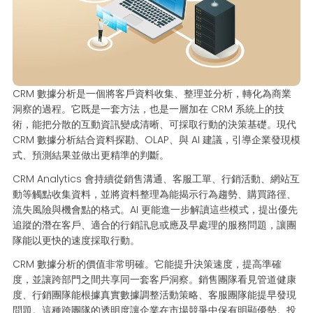
CRM 數據分析是一個將客戶資料收集、整理並分析，轉化為商業
洞察的過程。它既是一套方法，也是一層加在 CRM 系統上的技
術，能把分散的互動資訊變成清晰、可採取行動的決策基礎。現代
CRM 數據分析結合資料探勘、OLAP、與 AI 建議，引導企業發現模
式、預測結果並做出更精準的判斷。
CRM Analytics 會持續從銷售溝通、客服工單、行銷活動、網站互
動等觸點收集資料，並將資料整理為能揭示行為趨勢、購買路徑、
流失風險與機會點的格式。AI 更能進一步解讀這些模式，提出優先
追蹤的潛在客戶、適合的行銷訊息或應及早處理的服務問題，讓團
隊能以更快的速度採取行動。
CRM 數據分析的價值非常明確。它能提升決策速度，提高準確
度，並讓跨部門之間共享同一套客戶洞察。銷售團隊看見管道健康
度、行銷團隊能根據真實數據調整活動策略、客服團隊能提早發現
問題。這種跨團隊的透明度讓企業在市場競爭中保有明顯優勢。投