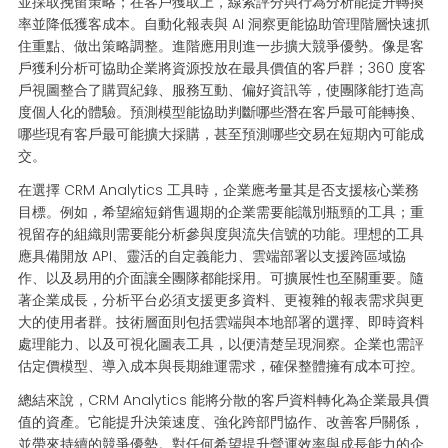
並採取挽留策略；在客戶獲取上，線索評分與行為分析能提升轉換
率並降低獲客成本。自動化報表與 AI 洞察更能協助管理階層快速抓
住重點、做出策略調整。進階應用則進一步擴大競爭優勢。像是客
戶獲利分析可協助企業將資源投放在最具價值的客戶群；360 度客
戶視圖整合了購買紀錄、服務互動、偏好資訊等，使團隊能打造高
度個人化的體驗。預測模型能協助判斷哪些潛在客戶最可能轉換、
哪些現有客戶最可能擴大採購，甚至預測哪些交易在短期內可能成
交。
在選擇 CRM Analytics 工具時，企業應考量其是否支援核心業務
目標。例如，希望縮短銷售週期的企業需要能識別瓶頸的工具；重
視留存的組織則需要能分析參與度與流失信號的功能。理想的工具
應具備開放 API、靈活的自定義能力、雲端部署以支援跨區域協
作、以及易用的介面讓全團隊都能採用。可擴展性也至關重要。隨
著企業成長，分析平台必須支援更多資料、更複雜的報表需求與更
大的使用者群。技術層面則包括雲端與本地部署的選擇、即時資料
處理能力、以及可視化圖表工具，以便清楚呈現洞察。企業也需評
估定價模型、導入成本與長期維運需求，確保整體擁有成本可控。
總結來說，CRM Analytics 能將分散的客戶資料轉化為企業最具價
值的資產。它能提升決策速度、強化跨部門協作、改善客戶關係，
並帶來持續的競爭優勢。對任何希望提升營運效率與成長能力的企