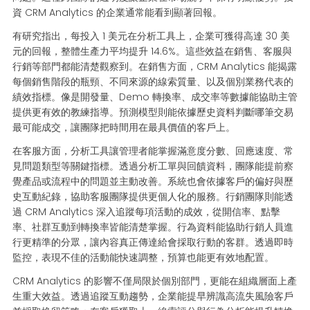
資 CRM Analytics 的企業通常能看到顯著回報。
有研究指出，每投入 1 美元在分析工具上，企業可獲得高達 30 美
元的回報，整體生產力平均提升 14.6%。這些效益在銷售、客服與
行銷等部門都能清楚觀察到。在銷售方面，CRM Analytics 能揭露
每個銷售階段的瓶頸、不同來源的線索質量、以及個別業務代表的
績效指標。像是開發量、Demo 轉換率、成交率等數據能協助主管
提供更有效的教練指導。預測模型則能依據歷史資料判斷哪筆交易
最可能成交，讓團隊把時間用在最具價值的客戶上。
在客服方面，分析工具讓管理者能掌握滿意度分數、回應速度、常
見問題類型等關鍵指標。透過分析工單與回饋資料，團隊能提前察
覺產品或流程中的問題並主動改善。系統也會依據客戶的偏好與歷
史互動紀錄，協助客服團隊提供更個人化的服務。行銷團隊則能透
過 CRM Analytics 深入追蹤每項活動的成效，從開信率、點擊
率、社群互動到轉換率皆能清楚掌握。行為資料能協助行銷人員進
行更精準的分眾，讓內容真正傳達給會採取行動的客群。透過即時
監控，表現不佳的活動能快速調整，預算也能更有效地配置。
CRM Analytics 的影響不僅局限於個別部門，更能在組織層面上產
生重大效益。透過追蹤互動趨勢，企業能提早辨識高流失風險客戶