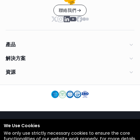
聯絡我們
產品
解決方案
資源
We Use Cookies
繁體中文
We only use strictly necessary cookies to ensure the core
條款
functionalities of our website work properly. For more details,