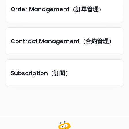
Order Management（訂單管理）
Contract Management（合約管理）
Subscription（訂閱）