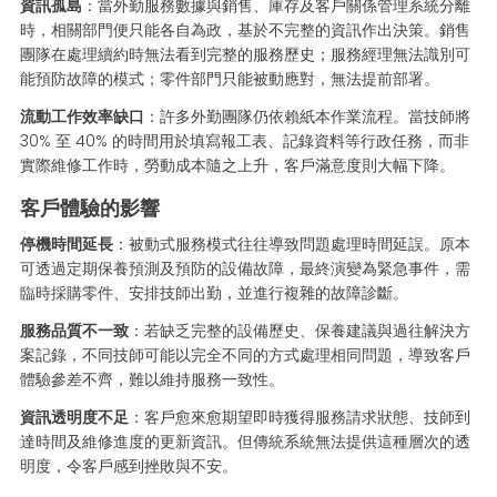
資訊孤島
：當外勤服務數據與銷售、庫存及客戶關係管理系統分離
時，相關部門便只能各自為政，基於不完整的資訊作出決策。銷售
團隊在處理續約時無法看到完整的服務歷史；服務經理無法識別可
能預防故障的模式；零件部門只能被動應對，無法提前部署。
流動工作效率缺口
：許多外勤團隊仍依賴紙本作業流程。當技師將
30% 至 40% 的時間用於填寫報工表、記錄資料等行政任務，而非
實際維修工作時，勞動成本隨之上升，客戶滿意度則大幅下降。
客戶體驗的影響
停機時間延長
：被動式服務模式往往導致問題處理時間延誤。原本
可透過定期保養預測及預防的設備故障，最終演變為緊急事件，需
臨時採購零件、安排技師出勤，並進行複雜的故障診斷。
服務品質不一致
：若缺乏完整的設備歷史、保養建議與過往解決方
案記錄，不同技師可能以完全不同的方式處理相同問題，導致客戶
體驗參差不齊，難以維持服務一致性。
資訊透明度不足
：客戶愈來愈期望即時獲得服務請求狀態、技師到
達時間及維修進度的更新資訊。但傳統系統無法提供這種層次的透
明度，令客戶感到挫敗與不安。