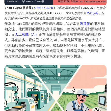
ShareCRM 將參展
FABTECH 2025
！
立即使用推廣代碼
FBGUEST
免費索
取展覽通行證，並親臨我們的展位
D37225
。你亦可預約專屬
產品示範
，親
身了解 ShareCRM 如何協助製造企業革新其外勤服務營運。
作為 ShareCRM 的營收與營運副總裁，我經常與
製造業
的服務領
袖交流，他們面對的挑戰其實非常相似。整個行業正處於關鍵轉型
期，而
人工智能（AI）
正在徹底改變領導者對業務轉型的思維模
式。雖然許多生產線已成功導入 AI，自動化與互聯水平大大提升，
但外勤服務仍停留在依賴人手、被動應對的階段，不但壓縮利潤，
更令客戶體驗受挫。這種「製造端先進、服務端落後」的斷層，正
為具前瞻思維的製造商帶來前所未有的挑戰與機遇。