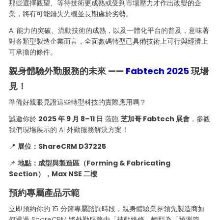
那些選擇觀望、等待技術更成熟或受到市場壓力才作出改變的企
業，將有可能錯失先機並長期處於劣勢。
AI 能力的突破、流動技術的成熟，以及一體化平台的普及，意味著
對各類型製造企業而言，全面數碼轉型已具備技術上可行與經濟上
可承擔的條件。
親身體驗外勤服務的未來 ——
Fabtech 2025
現場
見！
準備好親眼見證這些轉型科技的實際應用嗎？
誠邀你於
2025 年 9 月 8–11 日
蒞臨
芝加哥 Fabtech 展會
，參觀
我們現場展示的 AI 外勤服務解決方案！
📍
展位：ShareCRM D37225
📌
地點：成型與製造區（Forming & Fabricating
Section），Max NSE 二樓
預約專屬產品示範
立即預約你的 15 分鐘專屬諮詢時段，親身體驗業界領先製造商如
何透過 ShareCRM 將外勤服務由「被動維修」轉型為「預測管