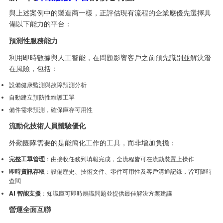
與上述案例中的製造商一樣，正評估現有流程的企業應優先選擇具
備以下能力的平台：
預測性服務能力
利用即時數據與人工智能，在問題影響客戶之前預先識別並解決潛
在風險，包括：
設備健康監測與故障預測分析
自動建立預防性維護工單
備件需求預測，確保庫存可用性
流動化技術人員體驗優化
外勤團隊需要的是能簡化工作的工具，而非增加負擔：
完整工單管理
：由接收任務到填報完成，全流程皆可在流動裝置上操作
即時資訊存取
：設備歷史、技術文件、零件可用性及客戶溝通記錄，皆可隨時
查閱
AI 智能支援
：知識庫可即時辨識問題並提供最佳解決方案建議
營運全面互聯