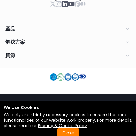
產品
解決方案
資源
We Use Cookies
繁體中文
We only use strictly necessary cookies to ensure the core
條款
functionalities of our website work properly. For more details,
私隱政策
please read our
Privacy & Cookie Policy
.
返回頂部
© Copyright 2012-2026 ShareCRM.com
Close