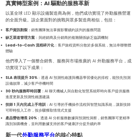
真實轉型案例：AI 驅動的服務革新
以某全球 LED 顯示設備製造商為例，他們成功實現了外勤服務營運
的全面升級。該企業面對的挑戰與眾多製造商相似，包括：
客戶資訊割裂
：銷售團隊無法掌握影響續約談判的服務問題
缺乏渠道管理方案
：與經銷商及分銷商的複雜關係缺乏協調機制
Lead-to-Cash 流程碎片化
：客戶旅程資料分散於多個系統，無法串聯整體
體驗
他們導入了一個整合銷售、服務與市場推廣的 AI 外勤服務平台，成
功實現了以下成果：
SLA 表現提升 30%
：透過 AI 預測性維護與機器學習優化的排程，能預先預測
設備故障，減少客戶停機時間
30 秒內服務即時回覆
：AI 聊天機械人與自動化智慧系統即時向客戶提供服務
進度更新及預測性維護建議
技師 1 天內完成上手培訓
：AI 引導的手機操作流程與智慧知識系統，讓新技師
可即時投入工作，按步驟獲取情境式支援
產品營收增長 20%
：透過 AI 分析服務數據與預測性洞察，銷售團隊可更精準
識別加購機會，並利用數據支持的客戶健康評分提升續約率
新一代
外勤服務平台
的核心特點