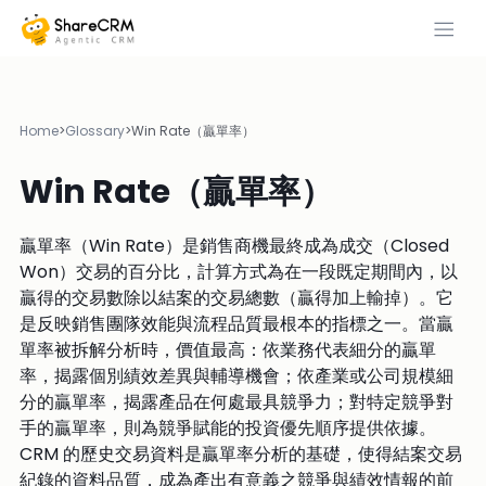
Home
>
Glossary
>
Win Rate（贏單率）
Win Rate（贏單率）
贏單率（Win Rate）是銷售商機最終成為成交（Closed
Won）交易的百分比，計算方式為在一段既定期間內，以
贏得的交易數除以結案的交易總數（贏得加上輸掉）。它
是反映銷售團隊效能與流程品質最根本的指標之一。當贏
單率被拆解分析時，價值最高：依業務代表細分的贏單
率，揭露個別績效差異與輔導機會；依產業或公司規模細
分的贏單率，揭露產品在何處最具競爭力；對特定競爭對
手的贏單率，則為競爭賦能的投資優先順序提供依據。
CRM 的歷史交易資料是贏單率分析的基礎，使得結案交易
紀錄的資料品質，成為產出有意義之競爭與績效情報的前