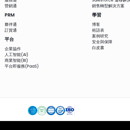
營銷通
銷售轉型解決方案
PRM
學習
夥伴通
博客
訂貨通
術語表
案例研究
平台
安全與保障
白皮書
企業協作
人工智能(AI)
商業智能(BI)
平台即服務(PaaS)