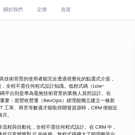
關於我們
定價
資源
）
讓不具技術背景的使用者能完全透過視覺化的點選式介面，
能，全程不需任何程式設計知識。低程式碼（Low-
式碼平台則是專為毫無技術背景的業務人員所設計。在
重要：當營收營運（RevOps）經理能獨立建立一條新
T 工單、再苦等數週才能取得開發資源時，CRM 便能近
個月。
流程與自動化，全程不需任何程式設計。在 CRM 中，
低日常變更對 IT 的依賴。無程式碼擴大了能調整平台