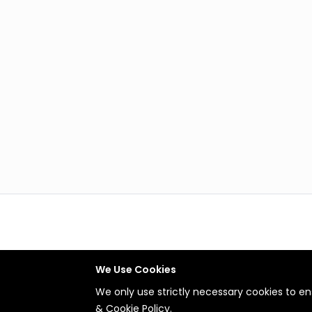
We Use Cookies
We only use strictly necessary cookies to ens
& Cookie Policy
.