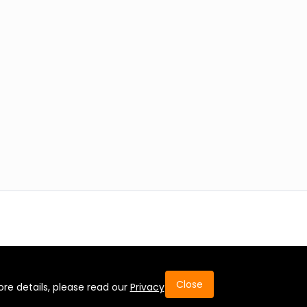
Close
.com
re details, please read our
Privacy