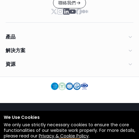
聯絡我們
產品
解決方案
資源
We Use Cookies
繁體中文
We only use strictly necessary cookies to ensure the core
條款
functionalities of our website work properly. For more details,
私隱政策
please read our
Privacy & Cookie Policy
.
© Copyright 2012-2026 ShareCRM.com