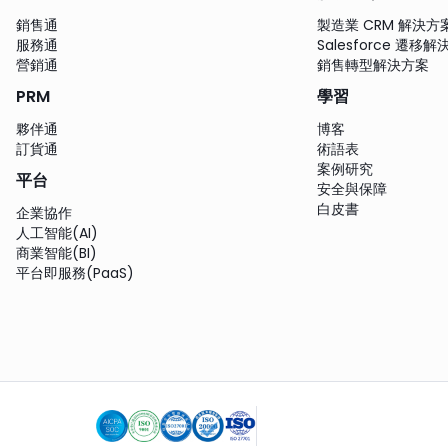
銷售通
製造業 CRM 解決方
服務通
Salesforce 遷移
營銷通
銷售轉型解決方案
PRM
學習
夥伴通
博客
訂貨通
術語表
案例研究
平台
安全與保障
白皮書
企業協作
人工智能(AI)
商業智能(BI)
平台即服務(PaaS)