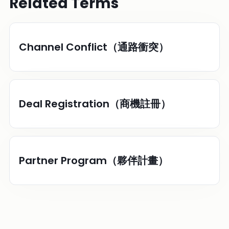
Related Terms
Channel Conflict（通路衝突）
Deal Registration（商機註冊）
Partner Program（夥伴計畫）