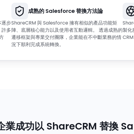
成熟的 Salesforce 替換方法論
成本逐步
ShareCRM 與 Salesforce 擁有相似的產品功能矩
Sh
，許多
陣、底層核心能力以及使用者互動邏輯。 透過成熟的
製化
方
遷移框架與專業交付團隊，企業能在不中斷業務的情
CR
況下順利完成系統轉換。
企業成功以 ShareCRM 替換 Sal