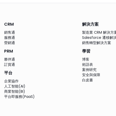
CRM
解決方案
銷售通
製造業 CRM 解決方
服務通
Salesforce 遷移
營銷通
銷售轉型解決方案
PRM
學習
夥伴通
博客
訂貨通
術語表
案例研究
平台
安全與保障
白皮書
企業協作
人工智能(AI)
商業智能(BI)
平台即服務(PaaS)