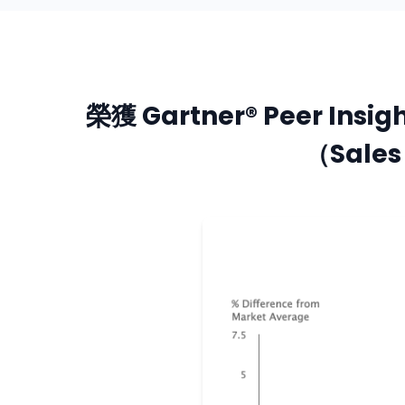
榮獲 Gartner® Peer I
（Sales