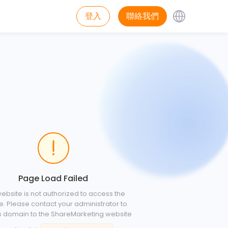
登入
聯絡我們
Page Load Failed
website is not authorized to access the
e. Please contact your administrator to
s domain to the ShareMarketing website