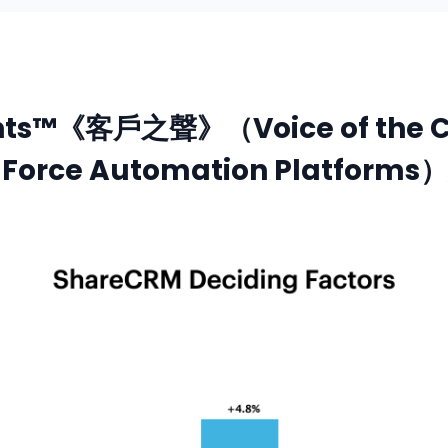
nsights™《客戶之聲》（Voice of t
 Force Automation Platfor