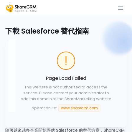
下載 Salesforce 替代指南
Page Load Failed
This website is not authorized to access the
service. Please contact your administrator to
add this domain to the ShareMarketing website
operation list.
www.sharecrm.com
隨著越來越多企業開始評估 Salesforce 的替代方案，ShareCRM