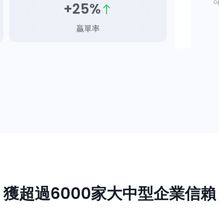
op
+25%
贏單率
獲超過6000家大中型企業信賴