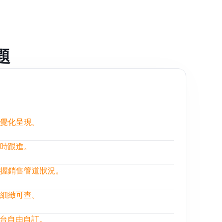
題
覺化呈現。
時跟進。
握銷售管道狀況。
細緻可查。
 平台自由自訂。