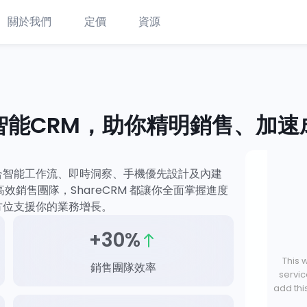
關於我們
定價
資源
I智能CRM，助你精明銷售、加速
合智能工作流、即時洞察、手機優先設計及內建
效銷售團隊，ShareCRM 都讓你全面掌握進度
方位支援你的業務增長。
+30%
This 
銷售團隊效率
servic
add thi