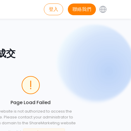
登入
聯絡我們
成交
Page Load Failed
website is not authorized to access the
e. Please contact your administrator to
s domain to the ShareMarketing website