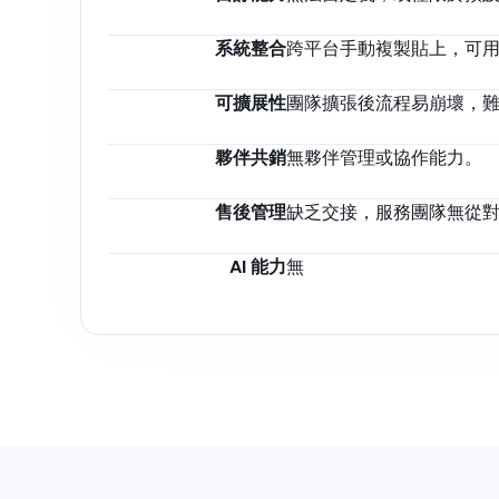
系統整合
跨平台手動複製貼上，可
可擴展性
團隊擴張後流程易崩壞，
夥伴共銷
無夥伴管理或協作能力。
售後管理
缺乏交接，服務團隊無從
AI 能力
無