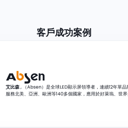
客戶成功案例
艾比森
, （Absen）是全球LED顯示屏領導者，連續12
服務北美、亞洲、歐洲等140多個國家，應用於好萊塢、世