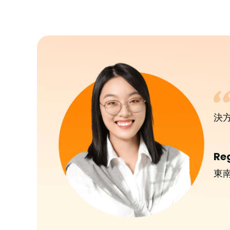
決
Re
東