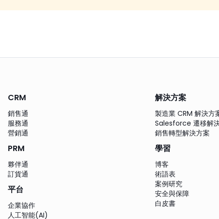
CRM
解決方案
銷售通
製造業 CRM 解決方
服務通
Salesforce 遷移
營銷通
銷售轉型解決方案
PRM
學習
夥伴通
博客
訂貨通
術語表
案例研究
平台
安全與保障
白皮書
企業協作
人工智能(AI)