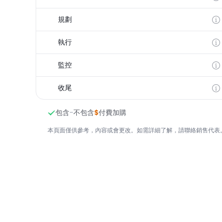
規劃
執行
監控
收尾
包含
-
不包含
$
付費加購
本頁面僅供參考，內容或會更改。如需詳細了解，請聯絡銷售代表