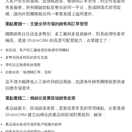
入客戶全生命週期。從價格政策、報價與訂單管理，到交付追蹤與
售後服務，所有關鍵節點皆整合於同一平台，形成閉環式管理架
構，讓內外部團隊能在同一事實基礎上協同運作。
重點實踐一：支援全球市場的銷售與訂單管理
國際銷售往往涉及多幣別、多工廠與多貿易條件，對系統彈性要求
極高。透過 ShareCRM 的高度可配置能力，企業建立了：
依區域、客戶與工廠維度的報價管理機制
多幣別與多時區的原生支援
彈性設定報價有效期限
自動化的「報價轉訂單」流程
這不僅大幅降低人工操作與錯誤風險，也讓海外銷售團隊能更快速
回應市場需求。
重點實踐二：精細化落實區域銷售政策
產品線龐大、區域政策差異，是製造業常見的管理痛點。企業透過
ShareCRM 建立結構化的產品與區域對應規則，確保：
產品僅在核准市場與客戶範圍內銷售
銷售政策在全球範圍內一致執行