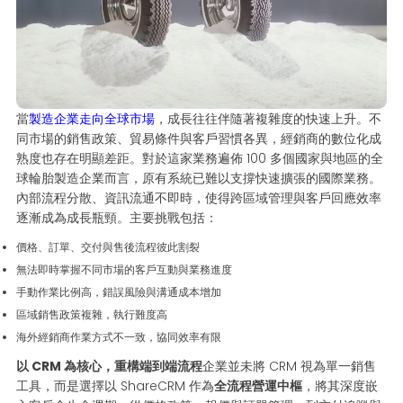
當
製造企業走向全球市場
，成長往往伴隨著複雜度的快速上升。不
同市場的銷售政策、貿易條件與客戶習慣各異，經銷商的數位化成
熟度也存在明顯差距。對於這家業務遍佈 100 多個國家與地區的全
球輪胎製造企業而言，原有系統已難以支撐快速擴張的國際業務。
內部流程分散、資訊流通不即時，使得跨區域管理與客戶回應效率
逐漸成為成長瓶頸。主要挑戰包括：
價格、訂單、交付與售後流程彼此割裂
無法即時掌握不同市場的客戶互動與業務進度
手動作業比例高，錯誤風險與溝通成本增加
區域銷售政策複雜，執行難度高
海外經銷商作業方式不一致，協同效率有限
以 CRM 為核心，重構端到端流程
企業並未將 CRM 視為單一銷售
工具，而是選擇以 ShareCRM 作為
全流程營運中樞
，將其深度嵌