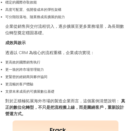
穩定的國際存取效能
高度可配置、低開發成本的彈性架構
可分階段落地、隨業務成長擴展的能力
企業從銷售與交付流程切入，逐步擴展至更多業務場景，為長期數
位轉型奠定穩固基礎。
成效與啟示
透過以 CRM 為核心的流程重構，企業成功實現：
更高效的國際銷售執行
更一致的跨市場管理能力
更緊密的經銷商與夥伴協同
更流暢的客戶體驗
支撐未來成長的可擴展數位基礎
對於正積極拓展海外市場的製造企業而言，這個案例清楚說明：
真
正的數位化轉型，不只是把流程搬上線，而是圍繞客戶，重新設計
營運方式。
Frack