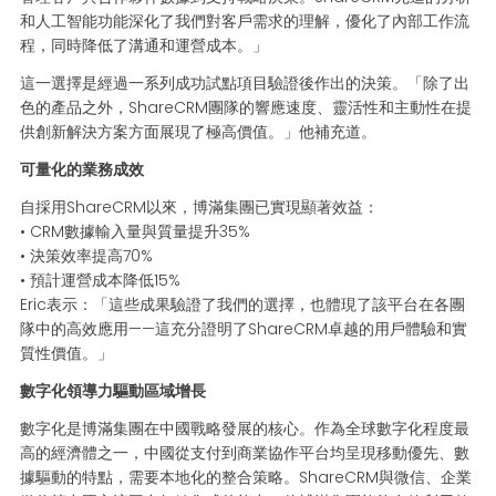
和人工智能功能深化了我們對客戶需求的理解，優化了內部工作流
程，同時降低了溝通和運營成本。」
這一選擇是經過一系列成功試點項目驗證後作出的決策。「除了出
色的產品之外，ShareCRM團隊的響應速度、靈活性和主動性在提
供創新解決方案方面展現了極高價值。」他補充道。
可量化的業務成效
自採用ShareCRM以來，博滿集團已實現顯著效益：
• CRM數據輸入量與質量提升35%
• 決策效率提高70%
• 預計運營成本降低15%
Eric表示：「這些成果驗證了我們的選擇，也體現了該平台在各團
隊中的高效應用——這充分證明了ShareCRM卓越的用戶體驗和實
質性價值。」
數字化領導力驅動區域增長
數字化是博滿集團在中國戰略發展的核心。作為全球數字化程度最
高的經濟體之一，中國從支付到商業協作平台均呈現移動優先、數
據驅動的特點，需要本地化的整合策略。ShareCRM與微信、企業