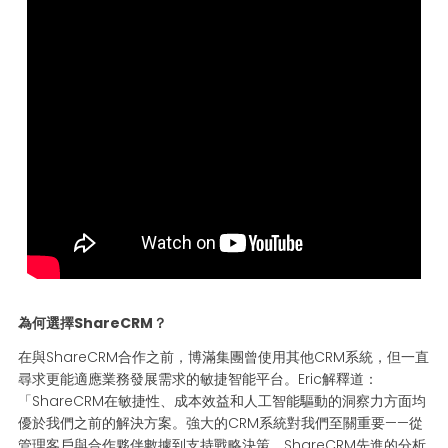
為何選擇ShareCRM？
在與ShareCRM合作之前，博滿集團曾使用其他CRM系統，但一直
尋求更能適應業務發展需求的敏捷智能平台。Eric解釋道：
「ShareCRM在敏捷性、成本效益和人工智能驅動的洞察力方面均
優於我們之前的解決方案。強大的CRM系統對我們至關重要——從
管理客戶與合作夥伴數據到支持戰略決策。ShareCRM先進的分析