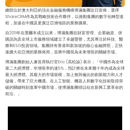
總部位於澳大利亞的頂尖金融服務機構博滿集團近日宣佈，選擇
ShareCRM作為其戰略技術合作夥伴，以推動集團的數字化轉型進
程，加速在中國及更廣泛亞洲地區的業務擴展。
自2011年在墨爾本成立以來，博滿集團在財富管理、企業融資、併
購諮詢及全球上市服務領域建立了卓越聲譽，尤其專注於科技、醫
療和ESG投資領域。集團持有香港和新加坡的核心金融牌照，正快
速擴大在亞洲的業務佈局，並將中國視為未來增長的關鍵市場。
博滿集團創始人兼首席執行官Eric (高松諭) 表示：「中國作為全球
第二大經濟體，年增長率約達5%，預計將在未來幾十年內成為全球
最大經濟體。其龐大的市場規模，加上無與倫比的創新能力和人才
儲備，帶來了巨大機遇。在人工智能、機器人和數字化技術取得突
破的關鍵時刻進軍中國市場，使博滿集團得以站在新興工業革命的
前沿。」