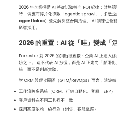
2026 年企業採購 AI 將從試驗轉向 ROI 紀律：
時，供應商碎片化導致「agentic sprawl」，多數企
agentlakes
）並先解決整合與治理。 AI 訓練也
影響採用。
2026 的重置：AI 從「哇」變成「
Forrester 對 2026 的判斷很直接：企業 AI 正進入
驗之下。 這不代表 AI 放慢，而是 AI 正走向「
統，而不是創新實驗。
對 CRM 與營收團隊（GTM/RevOps）而言，這
工作流跨多系統（CRM、行銷自動化、客服、ERP）
客戶資料在不同工具裡不一致
採用高度依賴一線行為（銷售、客服坐席）