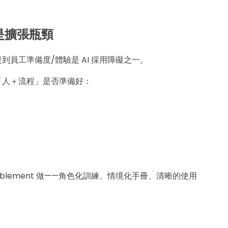
用是擴張瓶頸
到員工準備度/體驗是 AI 採用障礙之一。
「人＋流程」是否準備好：
？
enablement 做——角色化訓練、情境化手冊、清晰的使用