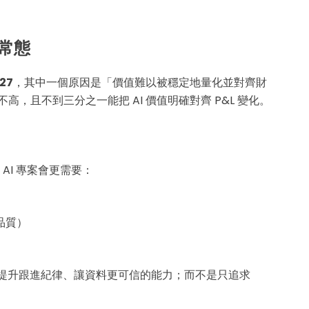
成常態
27
，其中一個原因是「價值難以被穩定地量化並對齊財
不高，且不到三分之一能把 AI 價值明確對齊 P&L 變化。
AI 專案會更需要：
品質）
、提升跟進紀律、讓資料更可信的能力；而不是只追求