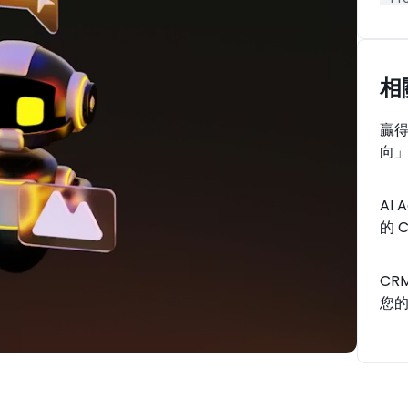
人
產
相
贏得
向
AI
的 
CR
您