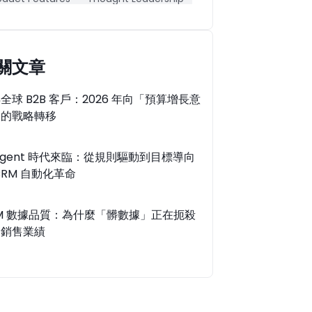
工智能CRM
公司動態
成功案例
品功能
行業動態
關文章
全球 B2B 客戶：2026 年向「預算增長意
」的戰略轉移
 Agent 時代來臨：從規則驅動到目標導向
CRM 自動化革命
M 數據品質：為什麼「髒數據」正在扼殺
的銷售業績