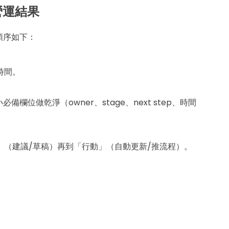
營運結果
順序如下：
時間。
必備欄位做乾淨（owner、stage、next step、時間
（建議/草稿）再到「行動」（自動更新/推流程）。