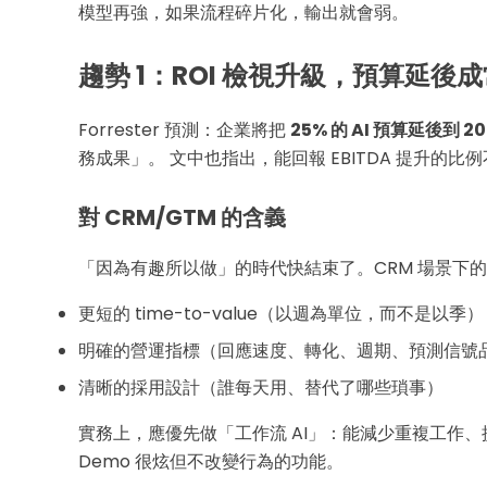
模型再強，如果流程碎片化，輸出就會弱。
趨勢 1：ROI 檢視升級，預算延後
Forrester 預測：企業將把
25% 的 AI 預算延後到 20
務成果」。 文中也指出，能回報 EBITDA 提升的比例
對 CRM/GTM 的含義
「因為有趣所以做」的時代快結束了。CRM 場景下的 
更短的 time-to-value（以週為單位，而不是以季）
明確的營運指標（回應速度、轉化、週期、預測信號
清晰的採用設計（誰每天用、替代了哪些瑣事）
實務上，應優先做「工作流 AI」：能減少重複工作
Demo 很炫但不改變行為的功能。