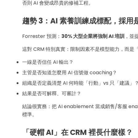
否則 AI 會變成昂貴的修補工程。
趨勢 3：AI 素養訓練成標配，採
Forrester 預測：
30% 大型企業將強制 AI 培訓
，並提
這對 CRM 特別真實：限制因素不是模型能力，而是
一線是否信任 AI 輸出？
主管是否知道怎麼用 AI 信號做 coaching？
組織是否定義清楚 AI 何時能「行動」vs 只「建議」
結果是否可解釋、可審計？
結論很實務：把 AI enablement 當成銷售/客服 
標準。
「硬帽 AI」在 CRM 裡長什麼樣？