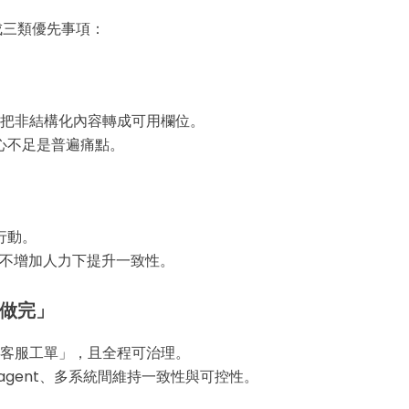
收斂成三類優先事項：
、把非結構化內容轉成可用欄位。
心不足是普遍痛點。
行動。
在不增加人力下提升一致性。
事做完」
步客服工單」，且全程可治理。
多 agent、多系統間維持一致性與可控性。