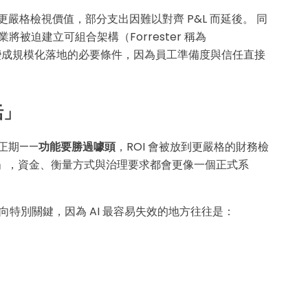
財務端更嚴格檢視價值，部分支出因難以對齊 P&L 而延後。 同
業將被迫建立可組合架構（Forrester 稱為
會變成規模化落地的必要條件，因為員工準備度與信任直接
活」
修正期——
功能要勝過噱頭
，ROI 會被放到更嚴格的財務檢
營運化」，資金、衡量方式與治理要求都會更像一個正式系
波轉向特別關鍵，因為 AI 最容易失效的地方往往是：