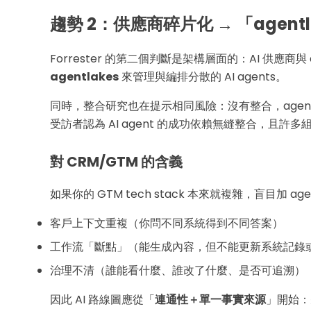
趨勢 2：供應商碎片化 → 「agen
Forrester 的第二個判斷是架構層面的：AI 供應
agentlakes
來管理與編排分散的 AI agents。
同時，整合研究也在提示相同風險：沒有整合，agent 
受訪者認為 AI agent 的成功依賴無縫整合，且許
對 CRM/GTM 的含義
如果你的 GTM tech stack 本來就複雜，盲目加 ag
客戶上下文重複（你問不同系統得到不同答案）
工作流「斷點」（能生成內容，但不能更新系統記錄
治理不清（誰能看什麼、誰改了什麼、是否可追溯）
因此 AI 路線圖應從「
連通性＋單一事實來源
」開始：