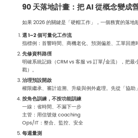
90 天落地計畫：把 AI 從概念變成
如果 2026 的關鍵是「硬帽工作」，一個務實的落地
選 1–2 個可量化工作流
指標例：首響時間、商機老化、預測偏差、工單回應
先修資料路徑
明確系統記錄（CRM vs 客服 vs 訂單/金流），把最小
戳）。
治理預設開啟
權限繼承、審計追溯、升級與例外處理。先從「協助」
按角色訓練，不按功能訓練
一線：省時間、不漏下一步
主管：用信號做 coaching
Ops/IT：整合、監控、安全
每週量測