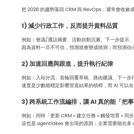
把 2026 的趨勢落回 CRM 與 RevOps，通常會
1) 減少行政工作，反而提升資料品質
例如：會議/通話摘要、活動自動沉澱、下一步提示
因為資料一旦不可信，預測就會變成猜測；而預測信
2) 加速回應與跟進，提升執行紀律
例如：入站分流、首輪回覆草稿、路由建議、下一步
速度是少數能穩定影響管道結果的槓桿，而 AI 可以
3) 跨系統工作流編排，讓 AI 真的能「把
例如：同時「更新 CRM＋建立任務＋觸發培育＋同
這也是 agentlakes 會出現的原因：企業需要能在